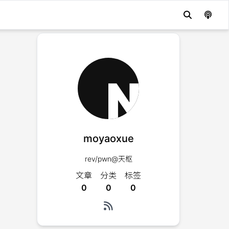
moyaoxue
rev/pwn@天枢
文章
分类
标签
0
0
0